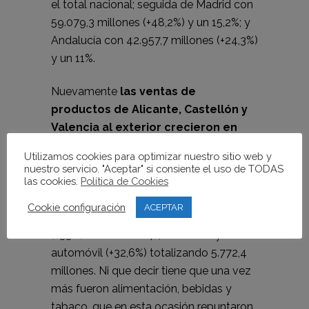
el total nacional; seguida de Madrid con
59.079,3 millones (+48,2%) y un 15,2%; y
Andalucía con 42.957,7 millones (+24,3%)
y un 11%.
Nuevamente
las ventas de
productos de Alicante, Castellón y
Valencia al exterior crecieron en
todos los sectores y continentes
.
Utilizamos cookies para optimizar nuestro sitio web y
Así, y en lo que a los primeros, el mayor
nuestro servicio. "Aceptar" si consiente el uso de TODAS
aumento se dio en los productos
las cookies.
Política de Cookies
energéticos (+121%) hasta los 2.552,2
Cookie configuración
ACEPTAR
millones, seguido de materias primas
(+33%) hasta los 1.141,2 millones y el
automóvil (+32,6%) totalizando 5.772,4
millones. Ni que decir tiene que una vez
más fueron alimentación, bebidas y
tabaco, que en esta ocasión repuntaron