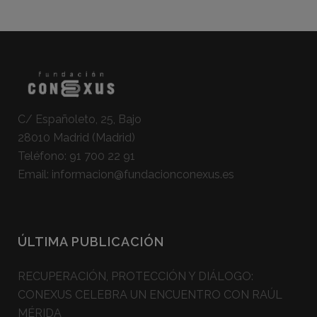
C/ Españoleto, 25, Bajo
28010 Madrid (Madrid)
Teléfono:
91 700 22 91
Email:
informacion@fundacionconexus.es
ÚLTIMA PUBLICACIÓN
RECUPERACIÓN, PROTECCIÓN Y DIÁLOGO:
CONEXUS CELEBRA UN ENCUENTRO CON RAÚL
MÉRIDA