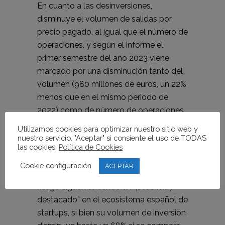
En cuanto a las desinversiones,
disminuye el volumen de salidas por
precio pagado, al igual que el número de
operaciones, y según el informe el
primer semestre del año 2023 viene
marcado por una disminución tanto del
volumen (980 millones de euros, un 22%
menos que en el mismo periodo de
2022) como de número de operaciones
recogidas (31, un 40% menos que en el
Utilizamos cookies para optimizar nuestro sitio web y
primer semestre de 2022).
nuestro servicio. "Aceptar" si consiente el uso de TODAS
las cookies.
Política de Cookies
En este contexto, en los seis primeros
Cookie configuración
ACEPTAR
meses de 2023 los fondos de capital
riesgo siguen teniendo un “peso muy
destacado” en el ecosistema español de
startups, si bien su volumen de inversión