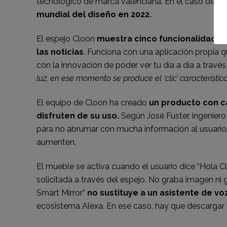
tecnológico de marca valenciana. En el caso de co
mundial del diseño en 2022.
El espejo Cloon
muestra cinco funcionalidades 
las noticias
. Funciona con una aplicación propia q
con la innovación de poder ver tu día a día a través
luz, en ese momento se produce el ‘clic’ característ
El equipo de Cloon ha creado
un producto con ca
disfruten de su uso.
Según
José Fuster, ingenier
para no abrumar con mucha información al usuario
aumenten.
El mueble se activa cuando el usuario dice “Hola C
solicitada a través del espejo. No graba imagen ni
Smart Mirror”
no sustituye a un asistente de v
ecosistema Alexa. En ese caso, hay que descargar