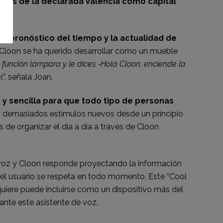
tivos de la declarada Valencia como capital
, pronóstico del tiempo y la actualidad de
Cloon se ha querido desarrollar como un mueble
 función lámpara y le dices -Hola Cloon, enciende la
l”,
señala Joan.
 y sencilla para que todo tipo de personas
cir demasiados estímulos nuevos desde un principio
de organizar el día a día a través de Cloon
or voz y Cloon responde proyectando la información
 del usuario se respeta en todo momento. Este “Cool
requiere puede incluirse como un dispositivo más del
ante este asistente de voz.