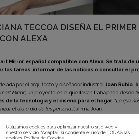
IANA TECCOA DISEÑA EL PRIMER
 CON ALEXA
art Mirror español compatible con Alexa
.
Se trata de 
 las tareas, informar de las noticias o consultar el p
derada por el arquitecto y diseñador industrial
Joan Rubio
. 
mart Mirror”,
un proyecto en el que llevan trabajando desde 
és de la tecnología y el diseño para el hogar
. “
Lo que no
ar el día a día de las personas”,
afirma Joan.
din
g en la plataforma
Kickstarter
con la intención de poder 
Utilizamos cookies para optimizar nuestro sitio web y
 30 de julio. Esperan lograrlo con la ayuda de todas las pers
nuestro servicio. "Aceptar" si consiente el uso de TODAS las
cookies.
Política de Cookies