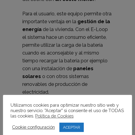
Para el usuario, este equipo permite otra
importante ventaja en la
gestión de la
energía
de la vivienda. Con el E-Loop
el sistema hace un consumo eficiente,
permite utilizar la carga de la batería
cuando es aconsejable y al mismo
tiempo recargar la batería por ejemplo
con una instalación de
paneles
solares
o con otros sistemas
renovables de producción de
electricidad.
Utilizamos cookies para optimizar nuestro sitio web y
Gran futuro
nuestro servicio. "Aceptar" si consiente el uso de TODAS
Con este sistema
ganamos todos
. El
las cookies.
Política de Cookies
sistema eléctrico porque no tiene que
Cookie configuración
ACEPTAR
depender de la demanda minuto a