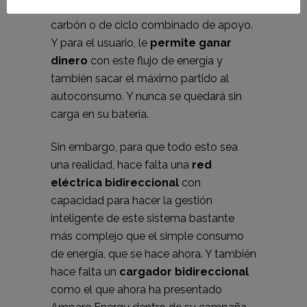
minuto y no necesita centrales de
carbón o de ciclo combinado de apoyo.
Y para el usuario, le
permite ganar
dinero
con este flujo de energía y
también sacar el máximo partido al
autoconsumo. Y nunca se quedará sin
carga en su batería.
Sin embargo, para que todo esto sea
una realidad, hace falta una
red
eléctrica bidireccional
con
capacidad para hacer la gestión
inteligente de este sistema bastante
más complejo que el simple consumo
de energía, que se hace ahora. Y también
hace falta un
cargador bidireccional
como el que ahora ha presentado