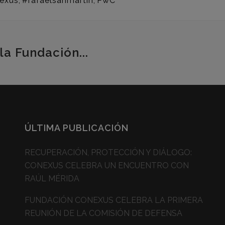
exus
,
#rafaelsanmartin
,
PwC
la Fundación...
ÚLTIMA PUBLICACIÓN
RECUPERACIÓN, PROTECCIÓN Y DIÁLOGO:
CONEXUS CELEBRA UN ENCUENTRO CON
RAÚL MÉRIDA
FUNDACIÓN CONEXUS CELEBRA LA PRIMERA
REUNIÓN DE LA COMISIÓN DE DEFENSA