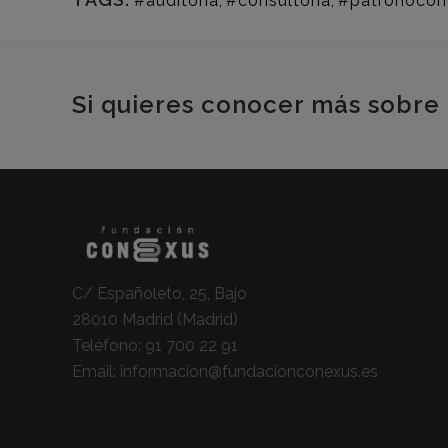
#auditoria
,
#consultoria
,
#patronocon
Si quieres conocer más sobre 
C/ Españoleto, 25, Bajo
28010 Madrid (Madrid)
Teléfono:
91 700 22 91
Email:
informacion@fundacionconexus.es