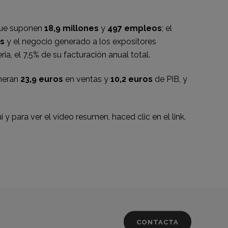
 que suponen
18,9 millones
y
497 empleos
; el
s
y el negocio generado a los expositores
ia, el 7,5% de su facturación anual total.
eneran
23,9 euros
en ventas y
10,2 euros
de PIB, y
í
y para ver el vídeo resumen,
haced clic en el link.
CONTACTA