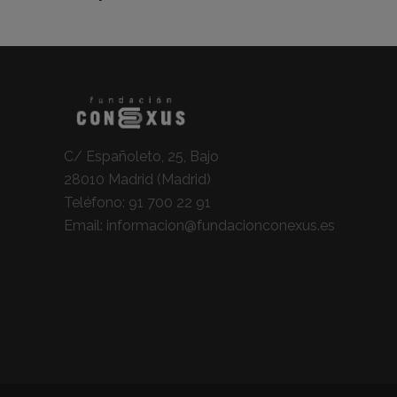
C/ Españoleto, 25, Bajo
28010 Madrid (Madrid)
Teléfono:
91 700 22 91
Email:
informacion@fundacionconexus.es