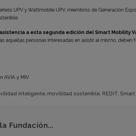
verless UPV y Wattmobile UPV, miembros de Generación Espo
stenible.
asistencia a esta segunda edición del Smart Mobility V
s aquellas personas interesadas en asistir al mismo, deben fo
an
AVIA
y
MIV
ilidad inteligente
,
movilidad sostenible
,
REDIT
,
Smart 
la Fundación...