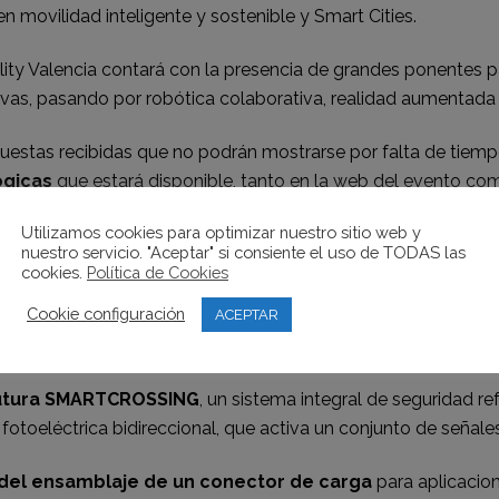
 movilidad inteligente y sostenible y Smart Cities.
lity Valencia contará con la presencia de grandes ponentes pa
ivas, pasando por robótica colaborativa, realidad aumentada o
estas recibidas que no podrán mostrarse por falta de tiempo
ógicas
que estará disponible, tanto en la web del evento com
y aprovechar los espacios de networking el día del evento.
Utilizamos cookies para optimizar nuestro sitio web y
nuestro servicio. "Aceptar" si consiente el uso de TODAS las
cookies.
Política de Cookies
Cookie configuración
ACEPTAR
on diferentes showrooms y demostraciones en directo que pon
ana.
utura SMARTCROSSING
, un sistema integral de seguridad r
fotoeléctrica bidireccional, que activa un conjunto de señale
del ensamblaje de un conector de carga
para aplicacio