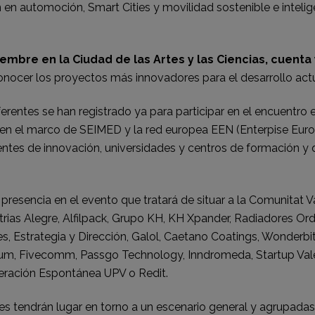
 en automoción, Smart Cities y movilidad sostenible e inteli
embre en la Ciudad de las Artes y las Ciencias, cuenta
nocer los proyectos más innovadores para el desarrollo actua
ferentes se han registrado ya para participar en el encuentro
 en el marco de SEIMED y la red europea EEN (Enterpise Europe
entes de innovación, universidades y centros de formación y q
esencia en el evento que tratará de situar a la Comunitat Va
trias Alegre, Alfilpack, Grupo KH, KH Xpander, Radiadores Ord
s, Estrategia y Dirección, Galol, Caetano Coatings, Wonderbit
eum, Fivecomm, Passgo Technology, Inndromeda, Startup Val
neración Espontánea UPV o Redit.
es tendrán lugar en torno a un escenario general y agrupadas 