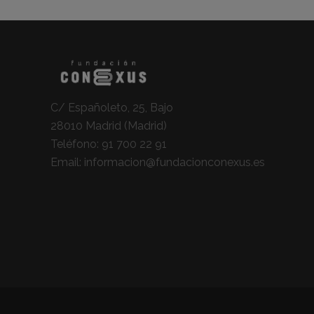
C/ Españoleto, 25, Bajo
28010 Madrid (Madrid)
Teléfono:
91 700 22 91
Email:
informacion@fundacionconexus.es