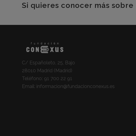
Si quieres conocer más sobre 
C/ Españoleto, 25, Bajo
28010 Madrid (Madrid)
Teléfono:
91 700 22 91
Email:
informacion@fundacionconexus.es