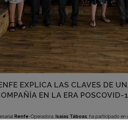
ENFE EXPLICA LAS CLAVES DE U
COMPAÑÍA EN LA ERA POSCOVID-
esarial
Renfe
-Operadora,
Isaías Táboas
, ha participado en
inanciero Génova en Madrid. Ante representantes del mundo 