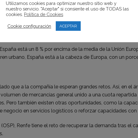
tenible.
Utilizamos cookies para optimizar nuestro sitio web y
nuestro servicio. "Aceptar" si consiente el uso de TODAS las
cookies.
Política de Cookies
de los servicios de Renfe en comparación con sus homólogos 
Cookie configuración
ros, la puntualidad regional y de larga distancia, el porcentaj
ACEPTAR
está en un 37 % por encima de la media europea.
 España está un 8 % por encima de la media de la Unión Euro
tren urbano, España está a la cabeza de Europa, con un porce
lado que a la compañía le esperan grandes retos. Así, en el ár
volumen de mercancías general unido a una cuota repartida e
rtes. Pero también existen otras oportunidades, como la capaci
e negocio en servicios logísticos o reforzar capacidades con 
o (OSP), Renfe tiene el reto de recuperar la demanda tras el 
s.