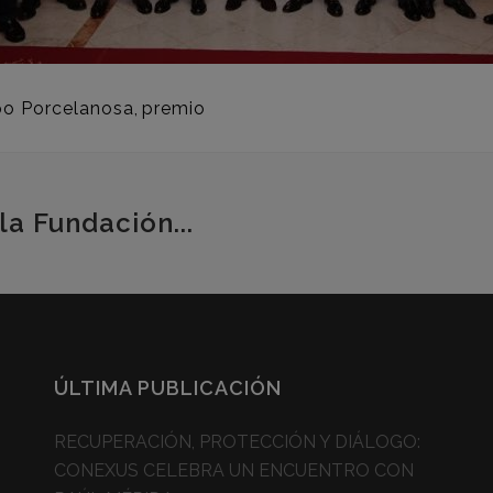
po Porcelanosa
,
premio
la Fundación...
ÚLTIMA PUBLICACIÓN
RECUPERACIÓN, PROTECCIÓN Y DIÁLOGO:
CONEXUS CELEBRA UN ENCUENTRO CON