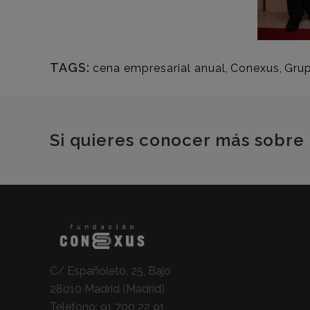
TAGS:
cena empresarial anual
,
Conexus
,
Gru
Si quieres conocer más sobre 
C/ Españoleto, 25, Bajo
28010 Madrid (Madrid)
Teléfono:
91 700 22 91