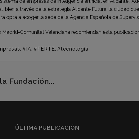
stema de empresas de inteligencia artificial en Alicante”. Ad
, bien a través de la estrategia Alicante Futura, la ciudad cuen
a opta a acoger la sede de la Agencia Española de Supervisión 
 Madrid-Comunitat Valenciana recomiendan esta publicación
mpresas
,
#IA
,
#PERTE
,
#tecnologia
la Fundación...
ÚLTIMA PUBLICACIÓN