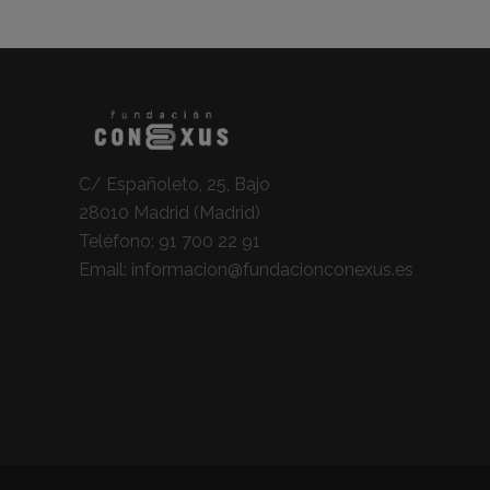
C/ Españoleto, 25, Bajo
28010 Madrid (Madrid)
Teléfono:
91 700 22 91
Email:
informacion@fundacionconexus.es