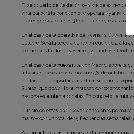
El aeropuerto de Castellón se viste de estreno en 
arrancar será la conexión que operará Ryanair entr
que empezará el lunes 31 de octubre y estará opera
En el caso de la operativa de Ryanair a Dublín la
octubre. Será la tercera conexión que operará la ae
frecuencias los lunes y viernes, y Londres Standst
En el caso de la nueva ruta con Madrid, sobre la q
ruta arranque este próximo lunes 31 de octubre co
destacado la importancia de la misma no sólo por 
Suárez, que posibilita numerosas conexiones tanto 
nacionales e internacionales. En concreto, la ruta v
El inicio de estas dos nuevas conexiones permitirá 
marzo- con un total de 15 frecuencias semanales, y 
Así, durante los cinco meses de la temporada inve