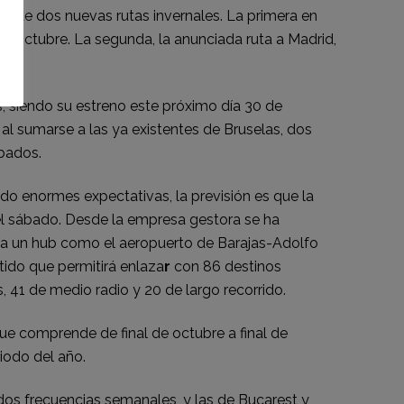
o de dos nuevas rutas invernales. La primera en
de octubre. La segunda, la anunciada ruta a Madrid,
, siendo su estreno este próximo día 30 de
l sumarse a las ya existentes de Bruselas, dos
ábados.
do enormes expectativas, la previsión es que la
el sábado. Desde la empresa gestora se ha
r a un hub como el aeropuerto de Barajas-Adolfo
tido que permitirá enlaza
r
con 86 destinos
s, 41 de medio radio y 20 de largo recorrido.
 que comprende de final de octubre a final de
riodo del año.
dos frecuencias semanales, y las de Bucarest y