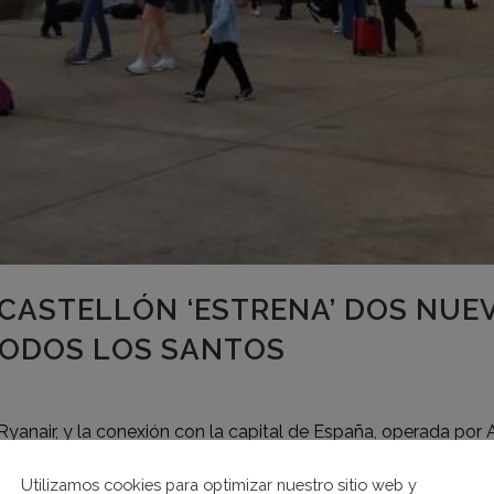
CASTELLÓN ‘ESTRENA’ DOS NUEV
TODOS LOS SANTOS
Ryanair, y la conexión con la capital de España, operada por 
Utilizamos cookies para optimizar nuestro sitio web y