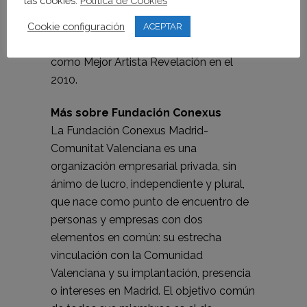
las cookies.
Política de Cookies
Juan Luís Guerra, Gary Burton, Quincy
Jones, Diana Krall o Esperanza Spalding,
Cookie configuración
ACEPTAR
reconocida con un premio Grammy
como Mejor Artista Revelación en el
2010.
Más sobre Fundación Conexus
La Fundación Conexus Madrid-
Comunitat Valenciana es una
organización empresarial privada, sin
ánimo de lucro, independiente y plural,
que nace como punto de encuentro de
personas y empresas con dos
elementos en común: su estrecha
vinculación con la Comunidad
Valenciana y su implantación, presencia
o intereses en Madrid. El objetivo común