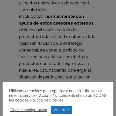
aspectos normativos y de seguridad.
Las entidades
involucradas,
normalmente con
ayuda de estos asesores externos
,
definen cuál será la cartera de
productos de la entidad resultante de la
fusión en función de la estrategia
comercial, así como el periodo de
transición para adecuar las ofertas y
productos contratados vigentes a la
nueva realidad, haciendo converger la
situación de partida hacia la situación
deseada en un plazo de tiempo
determinado.
Utilizamos cookies para optimizar nuestro sitio web y
nuestro servicio. "Aceptar" si consiente el uso de TODAS
las cookies.
Política de Cookies
Como parte del proceso de fusión y
posterior integración, no se debe
Cookie configuración
ACEPTAR