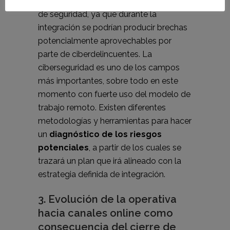
permitir una relajación en los controles
de seguridad, ya que durante la
integración se podrían producir brechas
potencialmente aprovechables por
parte de ciberdelincuentes. La
ciberseguridad es uno de los campos
más importantes, sobre todo en este
momento con fuerte uso del modelo de
trabajo remoto. Existen diferentes
metodologías y herramientas para hacer
un
diagnóstico de los riesgos
potenciales
, a partir de los cuales se
trazará un plan que irá alineado con la
estrategia definida de integración.
3. Evolución de la operativa
hacia canales online como
consecuencia del cierre de