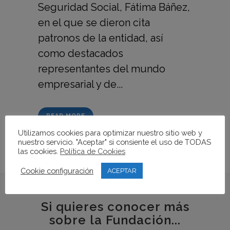
Seguridad Social, Fátima Báñez,
en el que se dieron cita
patronos de la entidad, así
como destacados
representantes del mundo
empresarial y de...
READ MORE
Utilizamos cookies para optimizar nuestro sitio web y
nuestro servicio. "Aceptar" si consiente el uso de TODAS
las cookies.
Política de Cookies
Cookie configuración
ACEPTAR
Si quieres conocer más
sobre la Fundación...