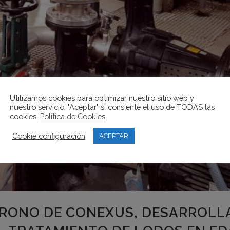
Utilizamos cookies para optimizar nuestro sitio web y
nuestro servicio. "Aceptar" si consiente el uso de TODAS las
cookies.
Política de Cookies
Cookie configuración
ACEPTAR
ATRONO DE CONEXUS, DESARROLL