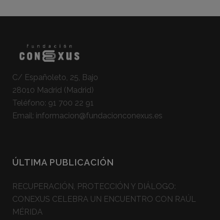
C/ Españoleto, 25, Bajo
28010 Madrid (Madrid)
Teléfono:
91 700 22 91
Email:
informacion@fundacionconexus.es
ÚLTIMA PUBLICACIÓN
RECUPERACIÓN, PROTECCIÓN Y DIÁLOGO:
CONEXUS CELEBRA UN ENCUENTRO CON RAÚL
MÉRIDA