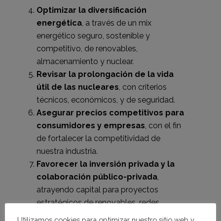
Optimizar la diversificación
energética
, a través de un mix
energético seguro, sostenible y
competitivo, de renovables,
almacenamiento y nuclear.
Revisar la prolongación de la vida
útil de las nucleares
, con criterios
técnicos, económicos, y de seguridad.
Asegurar precios competitivos para
consumidores y empresas
, con el fin
de fortalecer la competitividad de
nuestra industria.
Favorecer la inversión privada y la
colaboración público-privada
,
atrayendo capital para proyectos
estratégicos de renovables, redes
inteligentes y almacenamiento.
Utilizamos cookies para optimizar nuestro sitio web y