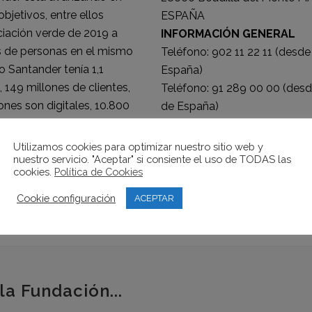
bjetivos, entre ellos
ESPAÑA
ciación verde de 2019 a
INFORMACIÓN GENERAL
es de personas en el mismo
Teléfono:
902 11 22 11
(desde
o Santander tenía 1,1
España)
, 149 millones de clientes,
Teléfono:
91 289 00 00
(desd
ones son digitales, 10.800
de España)
Web:
www.bancosantander.e
Utilizamos cookies para optimizar nuestro sitio web y
nuestro servicio. "Aceptar" si consiente el uso de TODAS las
cookies.
Política de Cookies
Cookie configuración
ACEPTAR
la Fundación...