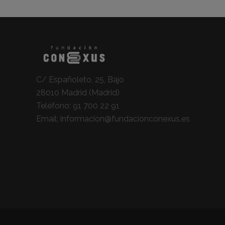
C/ Españoleto, 25, Bajo
28010 Madrid (Madrid)
Teléfono:
91 700 22 91
Email:
informacion@fundacionconexus.es