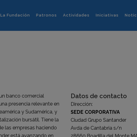
La Fundación
Patronos
Actividades
Iniciativas
Notic
Datos de contacto
un banco comercial
na presencia relevante en
Dirección:
teamérica y Sudamérica, y
SEDE CORPORATIVA
ización bursátil. Tiene la
Ciudad Grupo Santander
 de las empresas haciendo
Avda de Cantabria s/n
tander está avanzando en
28660 Boadilla del Monte M