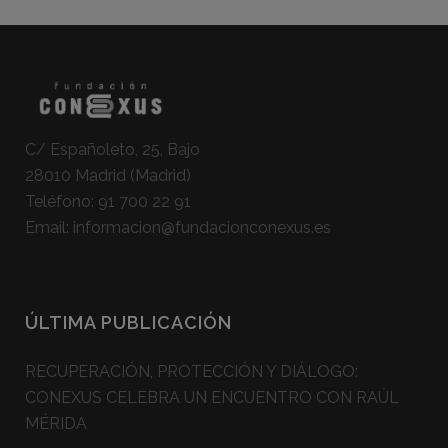
C/ Españoleto, 25, Bajo
28010 Madrid (Madrid)
Teléfono:
91 700 22 91
Email:
informacion@fundacionconexus.es
ÚLTIMA PUBLICACIÓN
RECUPERACIÓN, PROTECCIÓN Y DIÁLOGO:
CONEXUS CELEBRA UN ENCUENTRO CON RAÚL
MÉRIDA