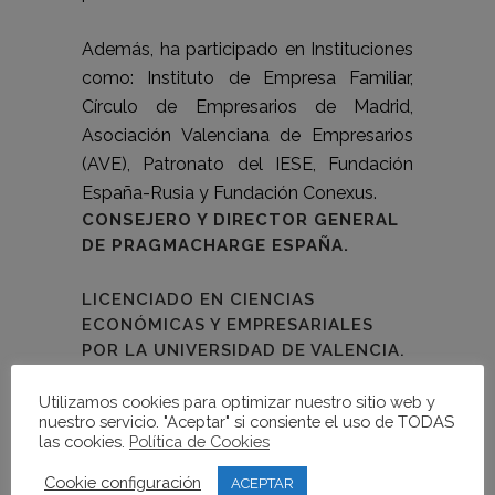
Además, ha participado en Instituciones
como: Instituto de Empresa Familiar,
Círculo de Empresarios de Madrid,
Asociación Valenciana de Empresarios
(AVE), Patronato del IESE, Fundación
España-Rusia y Fundación Conexus.
CONSEJERO Y DIRECTOR GENERAL
DE PRAGMACHARGE ESPAÑA.
LICENCIADO EN CIENCIAS
ECONÓMICAS Y EMPRESARIALES
POR LA UNIVERSIDAD DE VALENCIA.
Utilizamos cookies para optimizar nuestro sitio web y
MASTER IN BUSINESS
nuestro servicio. "Aceptar" si consiente el uso de TODAS
ADMINISTRATION (MBA) POR
las cookies.
Política de Cookies
BOSTON UNIVERSITY (EEUU).
Cookie configuración
ACEPTAR